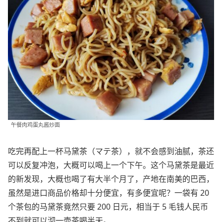
午餐肉鸡蛋丸酱炒面
吃完再配上一杯马黛茶（マテ茶），就不会感到油腻，茶还
可以反复冲泡，大概可以喝上一个下午。这个马黛茶是最近
的新发现，大概也喝了有大半个月了，产地在南美的巴西，
虽然是进口商品价格却十分便宜，有多便宜呢？一袋有 20
个茶包的马黛茶竟然只要 200 日元，相当于 5 毛钱人民币
不到就可以沏一壶茶喝半天。