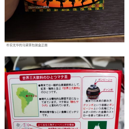
朴实无华的马黛茶包装盒正面