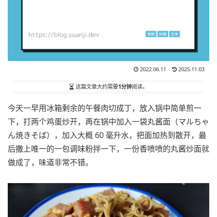
2022.06.11
2025.11.03
这篇文章大约需要
1分钟
阅读。
今天一早用冰箱剩余的午餐肉切成丁，放入锅中简单煎一
下，打两个鸡蛋炒开，再在锅中加入一袋丸酱面（マルちゃ
ん焼きそば），加入大概 60 毫升水，把面加热到散开，最
后撒上唯一的一包调味粉拌一下，一份香喷喷的丸酱炒面就
做成了，味道非常不错。