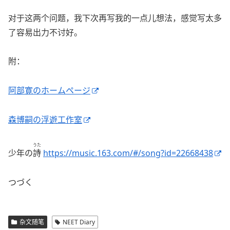
对于这两个问题，我下次再写我的一点儿想法，感觉写太多
了容易出力不讨好。
附：
阿部寛のホームページ
森博嗣の浮遊工作室
うた
少年の
詩
https://music.163.com/#/song?id=22668438
つづく
杂文随笔
NEET Diary