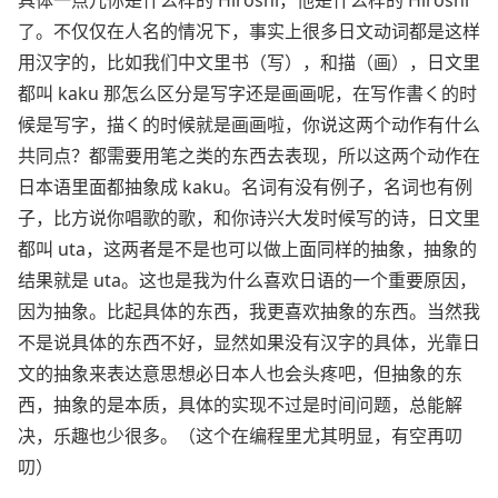
具体一点儿你是什么样的 Hiroshi，他是什么样的 Hiroshi
了。不仅仅在人名的情况下，事实上很多日文动词都是这样
用汉字的，比如我们中文里书（写），和描（画），日文里
都叫 kaku 那怎么区分是写字还是画画呢，在写作書く的时
候是写字，描く的时候就是画画啦，你说这两个动作有什么
共同点？都需要用笔之类的东西去表现，所以这两个动作在
日本语里面都抽象成 kaku。名词有没有例子，名词也有例
子，比方说你唱歌的歌，和你诗兴大发时候写的诗，日文里
都叫 uta，这两者是不是也可以做上面同样的抽象，抽象的
结果就是 uta。这也是我为什么喜欢日语的一个重要原因，
因为抽象。比起具体的东西，我更喜欢抽象的东西。当然我
不是说具体的东西不好，显然如果没有汉字的具体，光靠日
文的抽象来表达意思想必日本人也会头疼吧，但抽象的东
西，抽象的是本质，具体的实现不过是时间问题，总能解
决，乐趣也少很多。（这个在编程里尤其明显，有空再叨
叨）