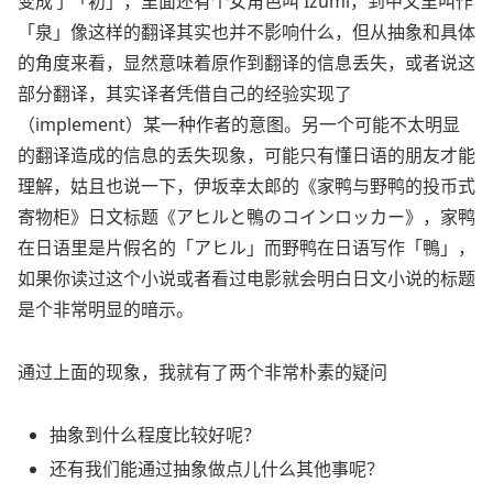
变成了「初」，里面还有个女角色叫 Izumi，到中文里叫作
「泉」像这样的翻译其实也并不影响什么，但从抽象和具体
的角度来看，显然意味着原作到翻译的信息丢失，或者说这
部分翻译，其实译者凭借自己的经验实现了
（implement）某一种作者的意图。另一个可能不太明显
的翻译造成的信息的丢失现象，可能只有懂日语的朋友才能
理解，姑且也说一下，伊坂幸太郎的《家鸭与野鸭的投币式
寄物柜》日文标题《アヒルと鴨のコインロッカー》，家鸭
在日语里是片假名的「アヒル」而野鸭在日语写作「鴨」，
如果你读过这个小说或者看过电影就会明白日文小说的标题
是个非常明显的暗示。
通过上面的现象，我就有了两个非常朴素的疑问
抽象到什么程度比较好呢？
还有我们能通过抽象做点儿什么其他事呢？