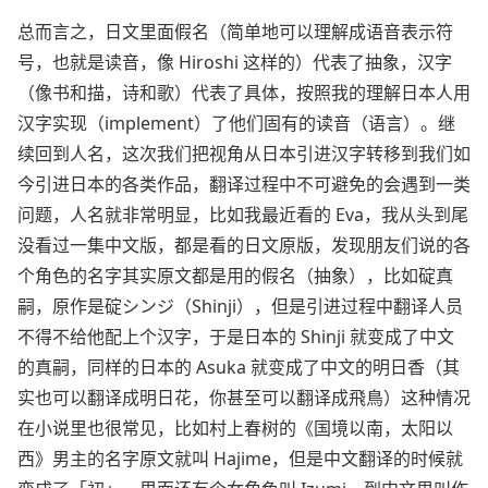
总而言之，日文里面假名（简单地可以理解成语音表示符
号，也就是读音，像 Hiroshi 这样的）代表了抽象，汉字
（像书和描，诗和歌）代表了具体，按照我的理解日本人用
汉字实现（implement）了他们固有的读音（语言）。继
续回到人名，这次我们把视角从日本引进汉字转移到我们如
今引进日本的各类作品，翻译过程中不可避免的会遇到一类
问题，人名就非常明显，比如我最近看的 Eva，我从头到尾
没看过一集中文版，都是看的日文原版，发现朋友们说的各
个角色的名字其实原文都是用的假名（抽象），比如碇真
嗣，原作是碇シンジ（Shinji），但是引进过程中翻译人员
不得不给他配上个汉字，于是日本的 Shinji 就变成了中文
的真嗣，同样的日本的 Asuka 就变成了中文的明日香（其
实也可以翻译成明日花，你甚至可以翻译成飛鳥）这种情况
在小说里也很常见，比如村上春树的《国境以南，太阳以
西》男主的名字原文就叫 Hajime，但是中文翻译的时候就