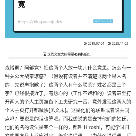
2019.07.04
2025.11.03
这篇文章大约需要
4分钟
阅读。
森博嗣？阿部寛？把这两个人放一块儿什么意思。怎么有一
种关公大战秦琼感？（假设有读者并不清楚这两个是人名
的，先说声抱歉了）这两个人有什么联系？姓名都是三个
字？已经很接近了，有热心的（工作不饱和的）读者甚至打
开两人的个人主页准备下工夫研究一番，意外发现这两人的
个人主页打开都贼快[见文末]。这是他们的联系或者说共同
点吗？要说是的话也算吧。而我想说的是去掉他们的姓氏，
他们的名的读法是完全一样的，都叫 Hiroshi，可能学过日
文的朋友马上反应过来，确实说得通。（为什么说得通，后