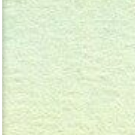
ment
.
