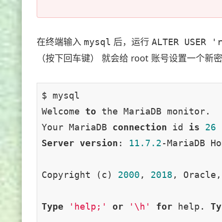
在终端输入
后，运行
mysql
ALTER USER '
（按下回车键） 就会给 root 账号设置一个新
$ mysql

Welcome 
to
 the MariaDB monitor.  
Your MariaDB 
connection
 id 
is
26
Server
version
: 
11.7
.2
-MariaDB Ho
Copyright (c) 
2000
, 
2018
, Oracle,
Type
'help;'
or
'\h'
for
 help. 
Ty