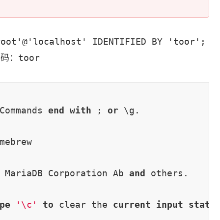
root'@'localhost' IDENTIFIED BY 'toor';
密码：
toor
Commands 
end
with
 ; 
or
 \g.

mebrew

 MariaDB Corporation Ab 
and
 others.

pe
'\c'
to
 clear the 
current
input
state