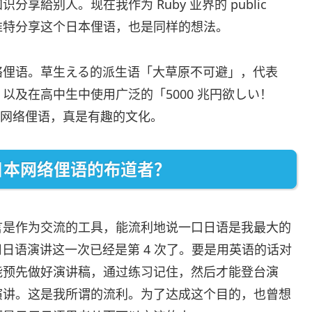
給别人。现在我作为 Ruby 业界的 public
次用推特分享这个日本俚语，也是同样的想法。
络俚语。草生える的派生语「大草原不可避」，代表
及在高中生中使用广泛的「5000 兆円欲しい！
多的网络俚语，真是有趣的文化。
日本网络俚语的布道者？
言是作为交流的工具，能流利地说一口日语是我最大的
我用日语演讲这一次已经是第 4 次了。要是用英语的话对
能预先做好演讲稿，通过练习记住，然后才能登台演
演讲。这是我所谓的流利。为了达成这个目的，也曾想