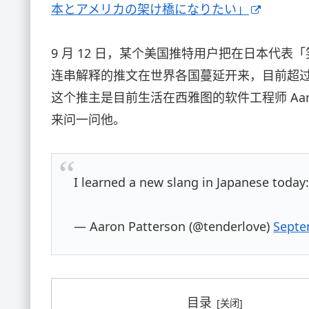
本とアメリカの架け橋になりたい」
9 月 12 日，某个美国推特用户把在日本代
连串解释的推文在世界各国蔓延开来，目前超过
这个推主是目前生活在西雅图的软件工程师 Aaro
来问一问他。
I learned a new slang in Japanese today
— Aaron Patterson (@tenderlove)
Septe
目录