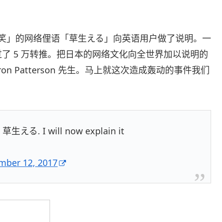
表「笑」的网络俚语「草生える」向英语用户做了说明。一
了 5 万转推。把日本的网络文化向全世界加以说明的
n Patterson 先生。马上就这次造成轰动的事件我们
: 草生える. I will now explain it
mber 12, 2017