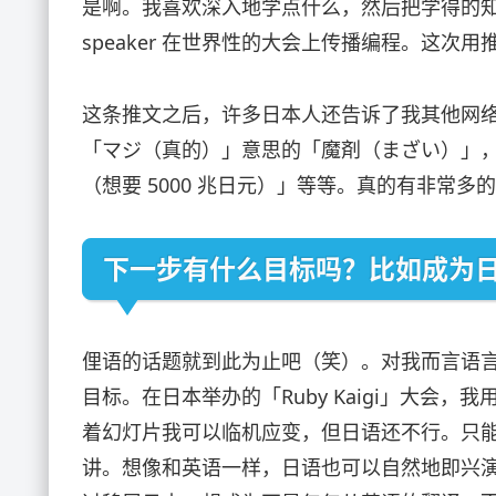
是啊。我喜欢深入地学点什么，然后把学得的知识分享
speaker 在世界性的大会上传播编程。这
这条推文之后，许多日本人还告诉了我其他网
「マジ（真的）」意思的「魔剤（まざい）」，以
（想要 5000 兆日元）」等等。真的有非常
下一步有什么目标吗？比如成为
俚语的话题就到此为止吧（笑）。对我而言语
目标。在日本举办的「Ruby Kaigi」大会，
着幻灯片我可以临机应变，但日语还不行。只
讲。想像和英语一样，日语也可以自然地即兴