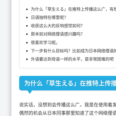
为什么「草生える」在推特上传播这么广，有
日语独特在哪里呢？
收获这么大的反响感觉如何？
原本就对网络俚语感兴趣吗？
很喜欢学习呢。
下一步有什么目标吗？比如成为日本网络俚语
外语要达到母语一样的水平，是非常困难的吧
为什么「草生える」在推特上传
说实话，没想到会传播这么广。我是在使用着发
偶然的机会从日本同事那里知道了这个网络俚