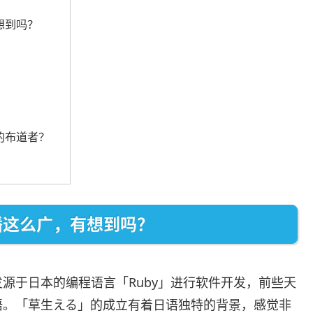
想到吗？
的布道者？
播这么广，有想到吗？
源于日本的编程语言「Ruby」进行软件开发，前些天
语。「草生える」的成立有着日语独特的背景，感觉非