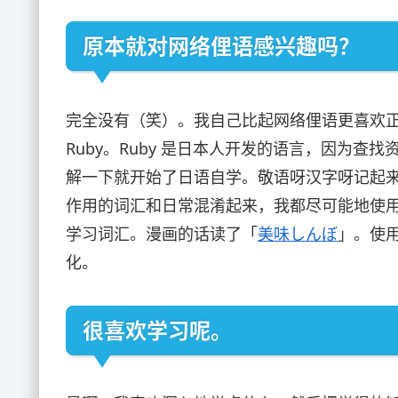
原本就对网络俚语感兴趣吗？
完全没有（笑）。我自己比起网络俚语更喜欢正式
Ruby。Ruby 是日本人开发的语言，因为
解一下就开始了日语自学。敬语呀汉字呀记起
作用的词汇和日常混淆起来，我都尽可能地使
学习词汇。漫画的话读了「
美味しんぼ
」。使
化。
很喜欢学习呢。