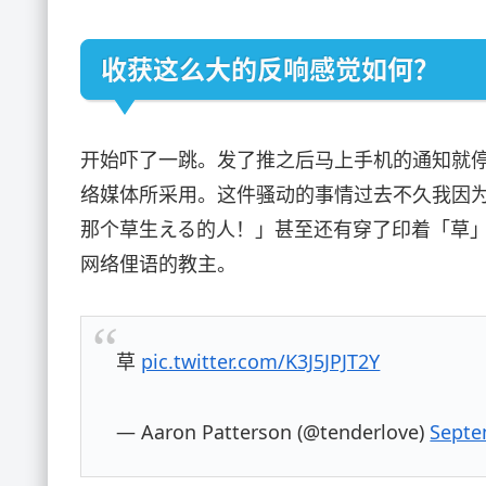
收获这么大的反响感觉如何？
开始吓了一跳。发了推之后马上手机的通知就
络媒体所采用。这件骚动的事情过去不久我因
那个草生える的人！」甚至还有穿了印着「草」
网络俚语的教主。
草
pic.twitter.com/K3J5JPJT2Y
— Aaron Patterson (@tenderlove)
Septe