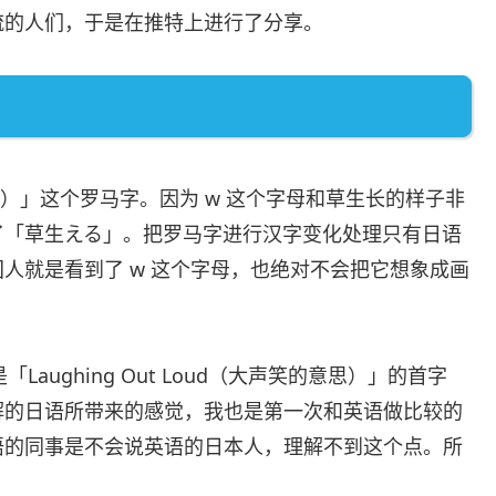
流的人们，于是在推特上进行了分享。
）」这个罗马字。因为 w 这个字母和草生长的样子非
了「草生える」。把罗马字进行汉字变化处理只有日语
人就是看到了 w 这个字母，也绝对不会把它想象成画
aughing Out Loud（大声笑的意思）」的首字
解的日语所带来的感觉，我也是第一次和英语做比较的
语的同事是不会说英语的日本人，理解不到这个点。所