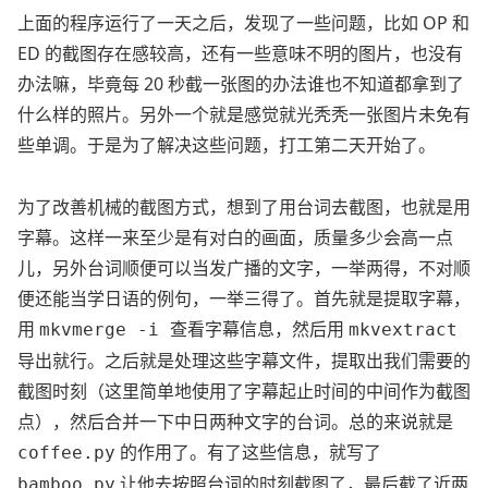
上面的程序运行了一天之后，发现了一些问题，比如 OP 和
ED 的截图存在感较高，还有一些意味不明的图片，也没有
办法嘛，毕竟每 20 秒截一张图的办法谁也不知道都拿到了
什么样的照片。另外一个就是感觉就光秃秃一张图片未免有
些单调。于是为了解决这些问题，打工第二天开始了。
为了改善机械的截图方式，想到了用台词去截图，也就是用
字幕。这样一来至少是有对白的画面，质量多少会高一点
儿，另外台词顺便可以当发广播的文字，一举两得，不对顺
便还能当学日语的例句，一举三得了。首先就是提取字幕，
用
查看字幕信息，然后用
mkvmerge -i
mkvextract
导出就行。之后就是处理这些字幕文件，提取出我们需要的
截图时刻（这里简单地使用了字幕起止时间的中间作为截图
点），然后合并一下中日两种文字的台词。总的来说就是
的作用了。有了这些信息，就写了
coffee.py
让他去按照台词的时刻截图了，最后截了近两
bamboo.py