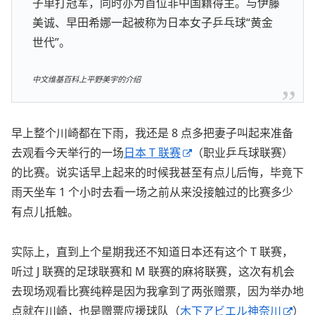
子单打冠军，同时亦为首位非中国籍得主。与伊藤
美诚、早田希娜一起被称为日本女子乒乓球“黄金
世代”。
中文维基百科上平野美宇的介绍
早上整个川崎都在下雨，我还是 8 点多把妻子叫起来准备
去观看今天举行的一场
日本 T 联赛
（职业乒乓球联赛）
的比赛。说实话早上起来的时候我甚至有点儿后悔，毕竟下
雨天坐车 1 个小时去看一场之前从来没接触过的比赛多少
有点儿抵触。
实际上，直到上个星期我还不知道日本还有这个 T 联赛，
听过 J 联赛的足球联赛和 M 联赛的麻将联赛，这次有机会
去现场观看比赛纯粹是因为我拿到了两张赠票，因为举办地
点就在川崎，也是赠票应援球队（
木下アビエル神奈川
）