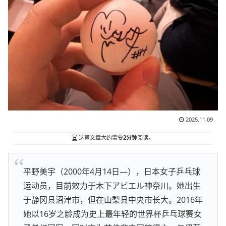
2025.11.09
这篇文章大约需要
2分钟
阅读。
平野美宇（2000年4月14日—），日本女子乒乓球
运动员，目前效力于木下アビエル神奈川。她出生
于静冈县沼津市，但在山梨县中央市长大。2016年
她以16岁之龄成为史上最年轻的世界杯乒乓球赛女