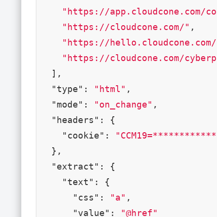
"https://app.cloudcone.com/co
"https://cloudcone.com/"
,

"https://hello.cloudcone.com/
"https://cloudcone.com/cyberp
  ],

"type"
: 
"html"
,

"mode"
: 
"on_change"
,

"headers"
: {

"cookie"
: 
"CCM19=************
  },

"extract"
: {

"text"
: {

"css"
: 
"a"
,

"value"
: 
"@href"