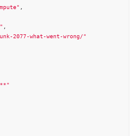
mpute"
,

"
,

unk-2077-what-went-wrong/"
**"