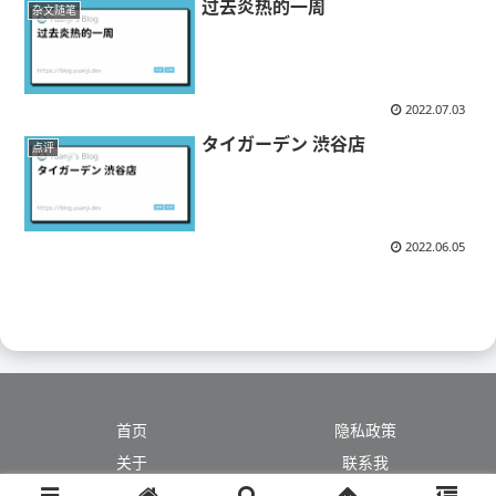
过去炎热的一周
杂文随笔
2022.07.03
タイガーデン 渋谷店
点评
2022.06.05
首页
隐私政策
关于
联系我