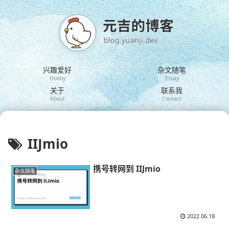
兴趣爱好
杂文随笔
Hobby
Essay
关于
联系我
About
Contact
IIJmio
携号转网到 IIJmio
杂文随笔
2022.06.18