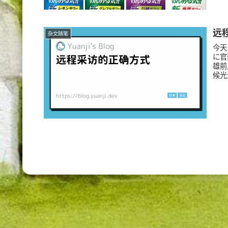
远
杂文随笔
今天
に官
雄前
候光