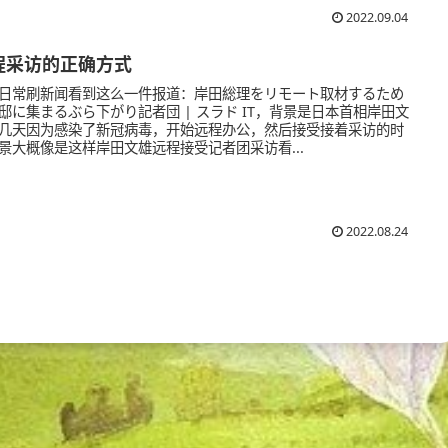
2022.09.04
程采访的正确方式
日常刷新闻看到这么一件报道：岸田総理をリモート取材するため
邸に集まるぶら下がり記者団 | スラド IT，背景是日本首相岸田文
几天因为感染了新冠病毒，开始远程办公，然后接受接着采访的时
景大概像是这样岸田文雄远程接受记者团采访看...
2022.08.24