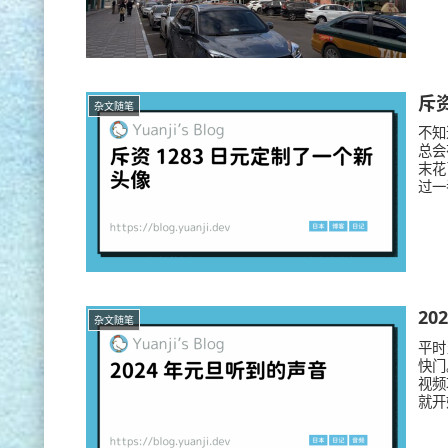
斥资
杂文随笔
不知
总会
末花
过一
20
杂文随笔
平时
快门
视频
就开