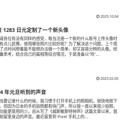
2025.10.04
 1283 日元定制了一个新头像
道各位有没有同样的感受，每当注册一个新的什么账号上传头像时
有点儿犹豫，使用哪张照片比较好呢？为了解决这个问题，上个周
了点时间想着能不能想办法做一个简单、却又容易分辨的头像。经
番思考，结合自己的属相等综合情况，于是准备以“鸡”...
2025.02.05
24 年元旦听到的声音
当要记录什么的时候，我习惯于打开手机上的照相机，很快地按下
。但因为日本的手机拍照都有快门声，所以我一直以来很少拍照，
功能更是用的少。自从写了《威斯敏斯特钟声》这篇文章以来，我
始留意身边的声音。最近留意到 Pixel 手机上的...