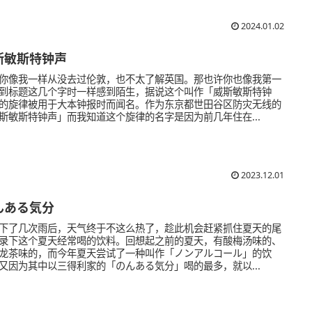
2024.01.02
斯敏斯特钟声
你像我一样从没去过伦敦，也不太了解英国。那也许你也像我第一
到标题这几个字时一样感到陌生，据说这个叫作「威斯敏斯特钟
的旋律被用于大本钟报时而闻名。作为东京都世田谷区防灾无线的
斯敏斯特钟声」而我知道这个旋律的名字是因为前几年住在...
2023.12.01
んある気分
下了几次雨后，天气终于不这么热了，趁此机会赶紧抓住夏天的尾
录下这个夏天经常喝的饮料。回想起之前的夏天，有酸梅汤味的、
龙茶味的，而今年夏天尝试了一种叫作「ノンアルコール」的饮
又因为其中以三得利家的「のんある気分」喝的最多，就以...