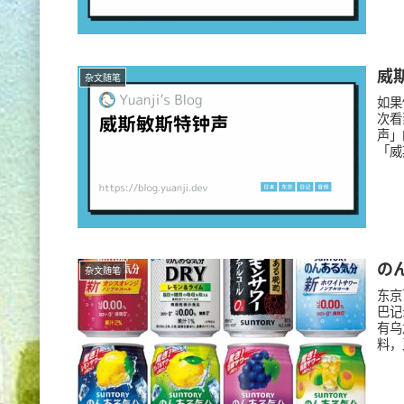
威
杂文随笔
如果
次看
声」
「威
の
杂文随笔
东京
巴记
有乌
料，